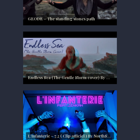
GEODE – The standing stones path
Endless Sea (The Gentle Storm cover) By Octavie & Emma
L’Infanterie – 7.2 ( Clip officiel ) By NorthShore STUDIO