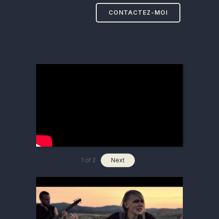
CONTACTEZ-MOI
1
of
2
Next